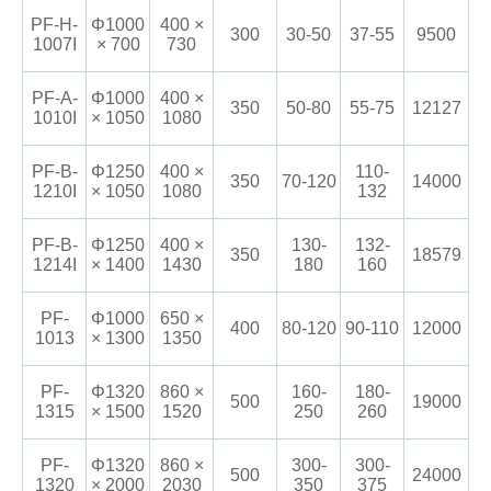
PF-H-
Φ1000
400 ×
300
30-50
37-55
9500
1007I
× 700
730
PF-A-
Φ1000
400 ×
350
50-80
55-75
12127
1010I
× 1050
1080
PF-B-
Φ1250
400 ×
110-
350
70-120
14000
1210I
× 1050
1080
132
PF-B-
Φ1250
400 ×
130-
132-
350
18579
1214I
× 1400
1430
180
160
PF-
Φ1000
650 ×
400
80-120
90-110
12000
1013
× 1300
1350
PF-
Φ1320
860 ×
160-
180-
500
19000
1315
× 1500
1520
250
260
PF-
Φ1320
860 ×
300-
300-
500
24000
1320
× 2000
2030
350
375