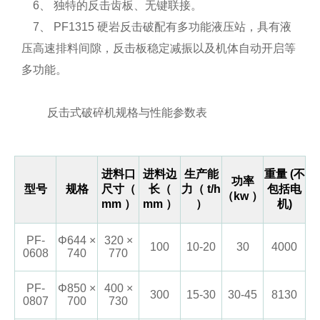
6、 独特的反击齿板、无键联接。
7、 PF1315 硬岩反击破配有多功能液压站，具有液
压高速排料间隙，反击板稳定减振以及机体自动开启等
多功能。
反击式破碎机规格与性能参数表
进料口
进料边
生产能
重量 (不
功率
型号
规格
尺寸（
长（
力（ t/h
包括电
（kw ）
mm ）
mm ）
）
机)
PF-
Φ644 ×
320 ×
100
10-20
30
4000
0608
740
770
PF-
Φ850 ×
400 ×
300
15-30
30-45
8130
0807
700
730