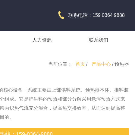
联系电话：159 0364 9888
人力资源
联系我们
当前位置：
首页
/
产品中心
/ 预热器
核心设备，系统主要由上部供料系统、预热器本体、推料装
分组成。它是把生料的预热和部分分解采用悬浮预热方式来
窑内炽热气流充分混合，提高热交换效率，从而达到提高整
目的。
线：159-0364-9888