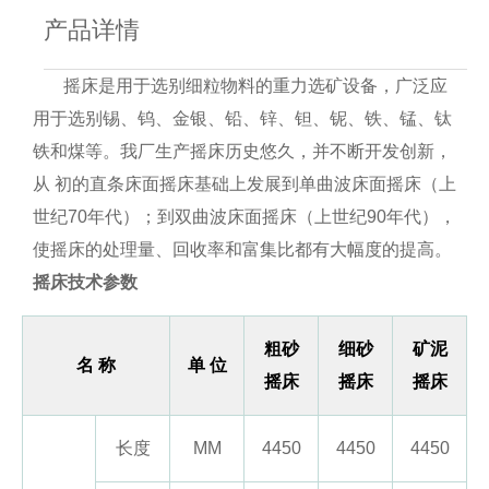
产品详情
摇床是用于选别细粒物料的重力选矿设备，广泛应
用于选别锡、钨、金银、铅、锌、钽、铌、铁、锰、钛
铁和煤等。我厂生产摇床历史悠久，并不断开发创新，
从 初的直条床面摇床基础上发展到单曲波床面摇床（上
世纪70年代）；到双曲波床面摇床（上世纪90年代），
使摇床的处理量、回收率和富集比都有大幅度的提高。
摇床技术参数
粗砂
细砂
矿泥
名 称
单 位
摇床
摇床
摇床
长度
MM
4450
4450
4450