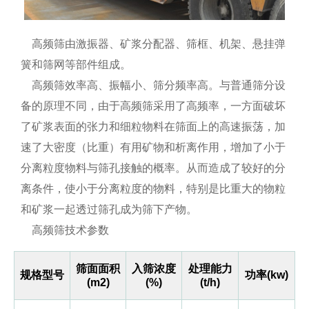
高频筛由激振器、矿浆分配器、筛框、机架、悬挂弹
簧和筛网等部件组成。
高频筛效率高、振幅小、筛分频率高。与普通筛分设
备的原理不同，由于高频筛采用了高频率，一方面破坏
了矿浆表面的张力和细粒物料在筛面上的高速振荡，加
速了大密度（比重）有用矿物和析离作用，增加了小于
分离粒度物料与筛孔接触的概率。从而造成了较好的分
离条件，使小于分离粒度的物料，特别是比重大的物粒
和矿浆一起透过筛孔成为筛下产物。
高频筛技术参数
筛面面积
入筛浓度
处理能力
规格型号
功率(kw)
(m2)
(%)
(t/h)