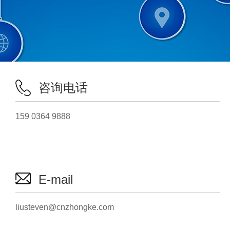
咨询电话
159 0364 9888
E-mail
liusteven@cnzhongke.com