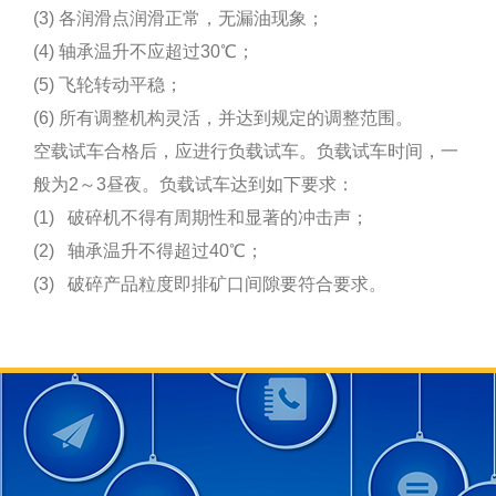
(3) 各润滑点润滑正常，无漏油现象；
(4) 轴承温升不应超过30℃；
(5) 飞轮转动平稳；
(6) 所有调整机构灵活，并达到规定的调整范围。
空载试车合格后，应进行负载试车。负载试车时间，一
般为2～3昼夜。负载试车达到如下要求：
(1) 破碎机不得有周期性和显著的冲击声；
(2) 轴承温升不得超过40℃；
(3) 破碎产品粒度即排矿口间隙要符合要求。