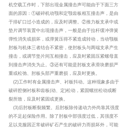
机空载工作时，下部出现金属撞击声可能由于下面三方
面的原因：①破碎机动颚和定颚齿板相互撞击声，是由
于排矿口过小造成的，应及时调整。②推力板支承中或
垫片调节装置中出现撞击声，一般是由于拉杆缓冲弹簧
弹性消失或损坏，或弹簧压得不紧造成转动，当动颚板
肘板与机体三者结合不紧密，使肘板头与两端支承产生
撞击，或调节垫片间互相撞击，应及时紧固压紧螺母直
到撞击声消失为止。③还有可能是肘板支承滑块磨损严
重或松弛、肘板头部严重磨损，应及时更换。
(2)工作时有金属撞击声、衬板抖动。这种现象多由于
破碎腔侧衬板和齿板(动、定)松动，紧固螺丝松动或断
裂所致，应及时紧固或更换。
(3)后肘板断裂频繁。后肘板除传递动力外尚靠其强度
的不足起保险作用。除了肘板中部强度过低，其强度不
足以克服因正常破碎矿石产生的破碎力而损坏外，可能